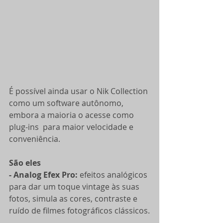
É possível ainda usar o Nik Collection 
como um software autônomo, 
embora a maioria o acesse como 
plug-ins  para maior velocidade e 
conveniência.
São eles
- Analog Efex Pro:
 efeitos analógicos 
para dar um toque vintage às suas 
fotos, simula as cores, contraste e 
ruído de filmes fotográficos clássicos.