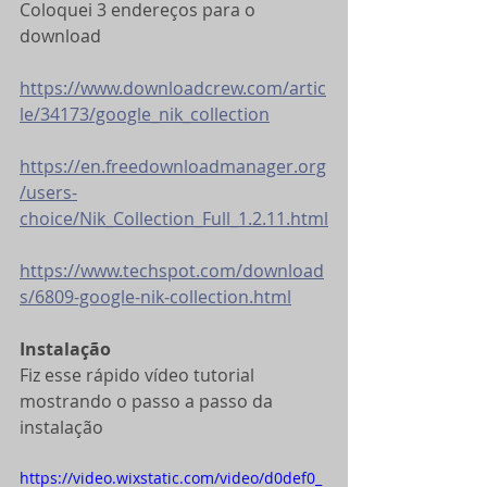
Coloquei 3 endereços para o 
download
https://www.downloadcrew.com/artic
le/34173/google_nik_collection
https://en.freedownloadmanager.org
/users-
choice/Nik_Collection_Full_1.2.11.html
https://www.techspot.com/download
s/6809-google-nik-collection.html
Instalação
Fiz esse rápido vídeo tutorial 
mostrando o passo a passo da 
instalação
https://video.wixstatic.com/video/d0def0_