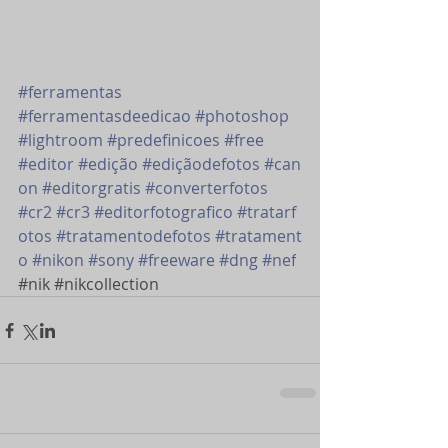
#ferramentas
#ferramentasdeedicao
#photoshop
#lightroom
#predefinicoes
#free
#editor
#edição
#ediçãodefotos
#can
on
#editorgratis
#converterfotos
#cr2
#cr3
#editorfotografico
#tratarf
otos
#tratamentodefotos
#tratament
o
#nikon
#sony
#freeware
#dng
#nef
#nik
#nikcollection