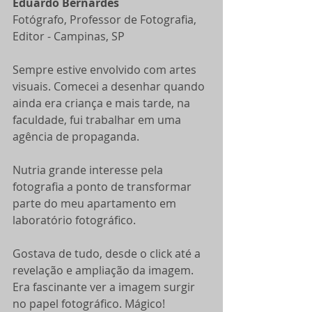
Eduardo Bernardes
Fotógrafo, Professor de Fotografia, 
Editor - Campinas, SP
Sempre estive envolvido com artes 
visuais. Comecei a desenhar quando 
ainda era criança e mais tarde, na 
faculdade, fui trabalhar em uma 
agência de propaganda.
Nutria grande interesse pela 
fotografia a ponto de transformar 
parte do meu apartamento em 
laboratório fotográfico. 
Gostava de tudo, desde o click até a 
revelação e ampliação da imagem. 
Era fascinante ver a imagem surgir 
no papel fotográfico. Mágico!