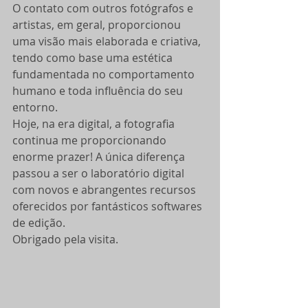
O contato com outros fotógrafos e 
artistas, em geral, proporcionou 
uma visão mais elaborada e criativa, 
tendo como base uma estética 
fundamentada no comportamento 
humano e toda influência do seu 
entorno.
​Hoje, na era digital, a fotografia 
continua me proporcionando 
enorme prazer! A única diferença 
passou a ser o laboratório digital 
com novos e abrangentes recursos 
oferecidos por fantásticos softwares 
de edição.
Obrigado pela visita.