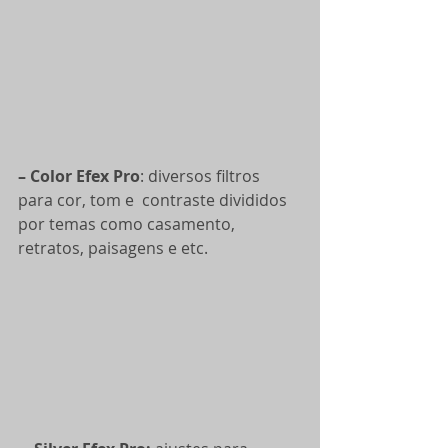
– Color Efex Pro
: diversos filtros 
para cor, tom e  contraste divididos 
por temas como casamento, 
retratos, paisagens e etc.