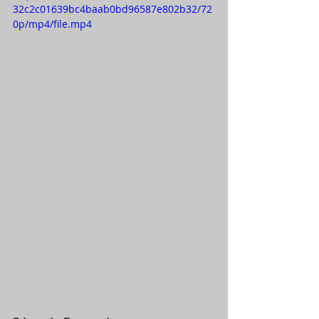
32c2c01639bc4baab0bd96587e802b32/72
0p/mp4/file.mp4