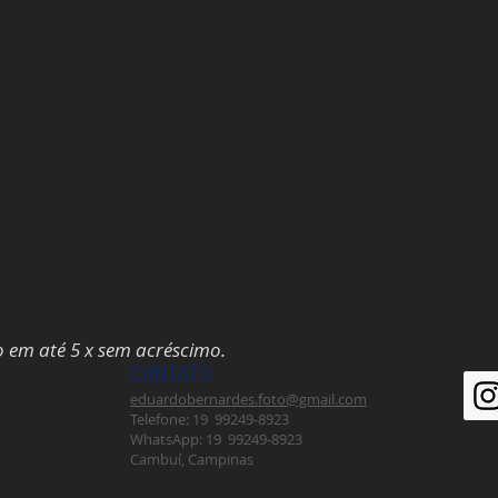
o em até 5 x sem acréscimo.
CONTATO
eduardobernardes.foto@gmail.com
Telefone: 19 99249-8923
WhatsApp: 19 99249-8923
Cambuí, Campinas