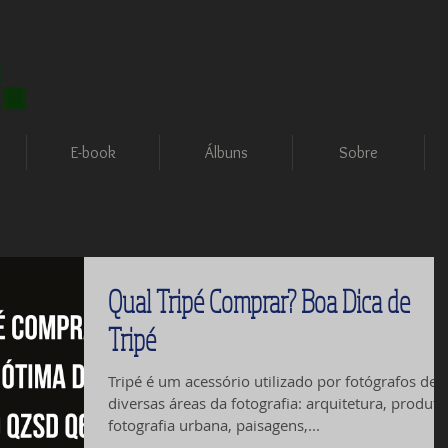
E-book
Álbuns
Sobre
Qual Tripé Comprar? Boa Dica de
Tripé
Tripé é um acessório utilizado por fotógrafos de
diversas áreas da fotografia: arquitetura, produto
fotografia urbana, paisagens,...