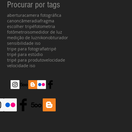
Procurar por tags
abertura
camera fotográfica
canon
cãmera
diafragma
escolher tripé
fotometria
fotômetro
iso
medidor de luz
medição de luz
nikon
obturador
sensibilidade iso
tripe para fotografia
tripé
tripé para estúdio
tripé para produto
velocidade
velocidade iso