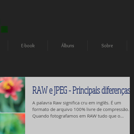
E-book
Álbuns
Sobre
RAW e JPEG - Principais diferenças
A palavra Raw significa cru em inglês. É um
formato de arquivo 100% livre de compressão.
Quando fotografamos em RAW tudo que o
sensor...