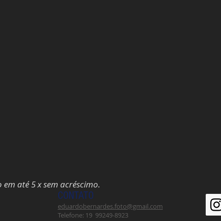
o em até 5 x sem acréscimo.
CONTATO
eduardobernardes.foto@gmail.com
Telefone: 19 99249-8923