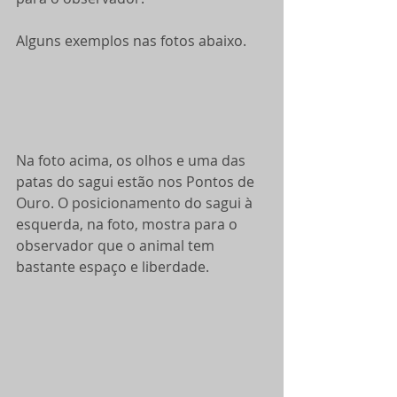
Alguns exemplos nas fotos abaixo.
Na foto acima, os olhos e uma das 
patas do sagui estão nos Pontos de 
Ouro. O posicionamento do sagui à 
esquerda, na foto, mostra para o 
observador que o animal tem 
bastante espaço e liberdade.