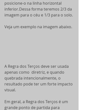
posicione-o na linha horizontal 
inferior.Dessa forma teremos 2/3 da 
imagem para o céu e 1/3 para o solo.
Veja um exemplo na imagem abaixo.
A Regra dos Terços deve ser usada 
apenas como  diretriz, e quando 
quebrada intencionalmente, o 
resultado pode ter um forte impacto 
visual.
Em geral, a Regra dos Terços é um 
grande ponto de partida para 