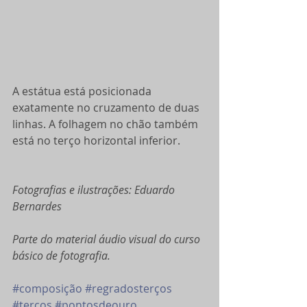
A estátua está posicionada 
exatamente no cruzamento de duas 
linhas. A folhagem no chão também 
está no terço horizontal inferior.
Fotografias e ilustrações: Eduardo 
Bernardes
Parte do material áudio visual do curso 
básico de fotografia.
#composição
#regradosterços
#terços
#pontosdeouro