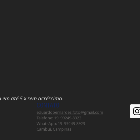
o em até 5 x sem acréscimo.
CONTATO
eduardobernardes.foto@gmail.com
Telefone: 19 99249-8923
WhatsApp: 19 99249-8923
Cambuí, Campinas