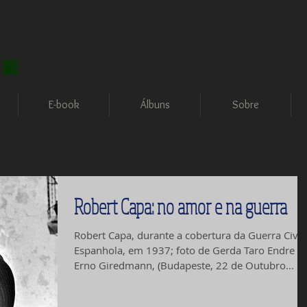
E-book
Álbuns
Sobre
Robert Capa: no amor e na guerra
Robert Capa, durante a cobertura da Guerra Civil
Espanhola, em 1937; foto de Gerda Taro Endre
Erno Giredmann, (Budapeste, 22 de Outubro...