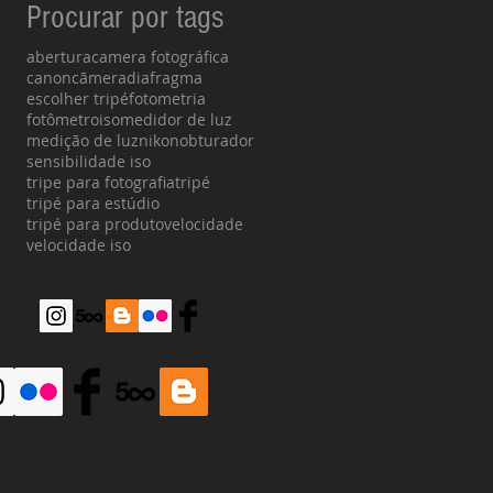
Procurar por tags
abertura
camera fotográfica
canon
cãmera
diafragma
escolher tripé
fotometria
fotômetro
iso
medidor de luz
medição de luz
nikon
obturador
sensibilidade iso
tripe para fotografia
tripé
tripé para estúdio
tripé para produto
velocidade
velocidade iso