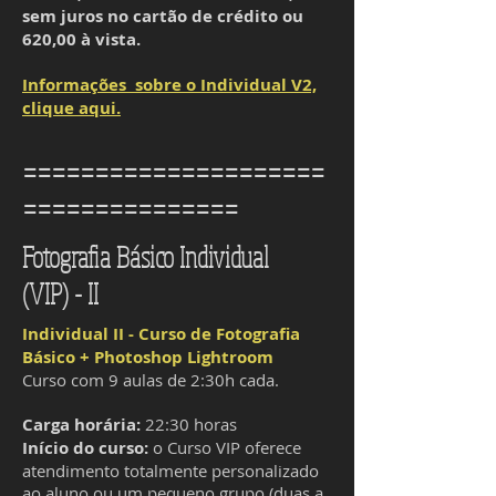
sem juros no cartão de crédito ou
620,00 à vista.
Informações sobre o Individual V2,
clique aqui.
=====================
===============
Fotografia Básico Individual
(VIP) - II
Individual II - Curso de Fotografia
Básico + Photoshop Lightroom
Curso com 9 aulas de 2:30h cada.
Carga horária:
22:30 horas
Início do curso:
o Curso VIP oferece
atendimento totalmente personalizado
ao aluno ou um pequeno grupo (duas a