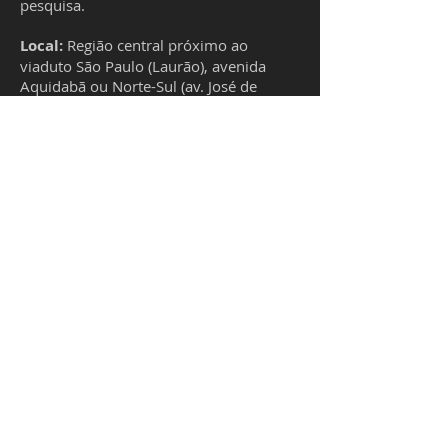
pesquisa.
Local:
Região central próximo ao
viaduto São Paulo (Laurão), avenida
Aquidabã ou Norte-Sul (av. José de
Souza Campos).
A prática e exposição de conteúdo
acontecerão na rua, sem sala de aula.
3 horas de aula
R$ 175,00 em até 3 x no cartão de
crédito ou R$ 155,00 à vista.
Para saber maiores detalhes ou se
inscrever envie e-mail para:
eduardobernardes.foto@gmail.com ou
no WhatsApp abaixo.
Celular (WhatsApp):
19 98876.0120
HORÁRIO
Segunda-Sexta:
9h-21h
​Sábados:
9h-16h