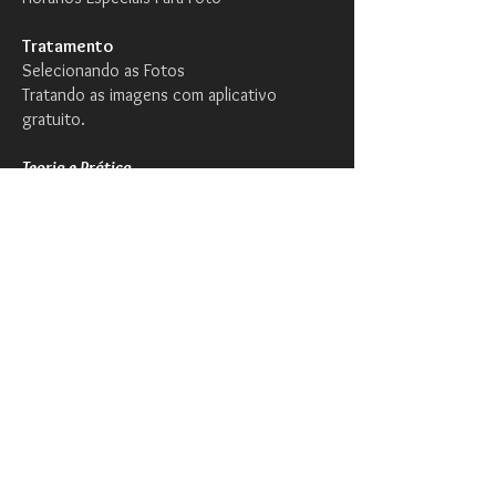
Tratamento
Selecionando as Fotos
Tratando as imagens com aplicativo
gratuito.
Teoria e Prática.
Ligue:
19 99249-8923
WhatsApp:
19 99249-8923
Se preferir envie um e-mail clicando
aqui
.
Voltar
HORÁRIO
Segunda-Sexta:
9h-21h
​Sábados:
9h-16h
R$ 49,00 à vista ou parcelado em até 5 x
sem acréscimo.
CONTATO